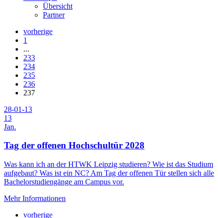
Übersicht
Partner
vorherige
1
...
233
234
235
236
237
28-01-13
13
Jan.
Tag der offenen Hochschultür 2028
Was kann ich an der HTWK Leipzig studieren? Wie ist das Studium
aufgebaut? Was ist ein NC? Am Tag der offenen Tür stellen sich alle
Bachelorstudiengänge am Campus vor.
Mehr Informationen
vorherige