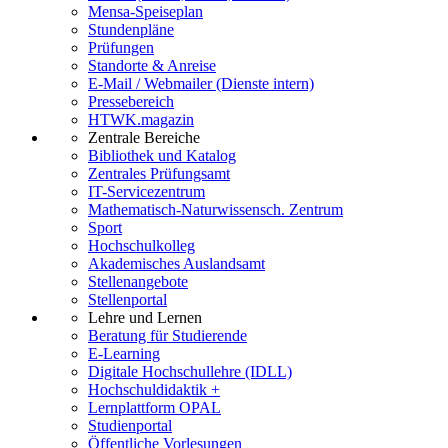
Mensa-Speiseplan
Stundenpläne
Prüfungen
Standorte & Anreise
E-Mail / Webmailer (Dienste intern)
Pressebereich
HTWK.magazin
Zentrale Bereiche
Bibliothek und Katalog
Zentrales Prüfungsamt
IT-Servicezentrum
Mathematisch-Naturwissensch. Zentrum
Sport
Hochschulkolleg
Akademisches Auslandsamt
Stellenangebote
Stellenportal
Lehre und Lernen
Beratung für Studierende
E-Learning
Digitale Hochschullehre (IDLL)
Hochschuldidaktik +
Lernplattform OPAL
Studienportal
Öffentliche Vorlesungen