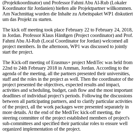
(Projektkoordinator) und Professor Fahmi Abu Al-Rub (Lokaler
Koordinator für Jordanien) hießen alle Projektpartner willkommen.
Am Nachmittag wurden die Inhalte zu Arbeitspaket WP1 diskutiert
um das Projekt zu starten.
The kick off meeting took place February 22 to February 24, 2018,
in Jordan. Professor Klaus Hänßgen (Project coordinator) and Prof.
Fahmi Abu Al-Rub (Local Coordinator for Jordan) welcomed all
project members. In the afternoon, WP1 was discussed to jointly
start the project.
The Kick-off meeting of Erasmus+ project MediTec was held from
22nd to 24th February 2018 in Amman, Jordan. According to the
agenda of the meeting, all the partners presented their universities,
staff and the roles in the project as well. Then the coordinator of the
project presented the objectives, expected results and impact,
activities and scheduling, budget, cash flow and the most important
deadlines of individual project’s periods. Following the discussions
between all participating partners, and to clarify particular activities
of the project, all the work packages were presented separately in
more details. At the end of the MediTec kick-off meeting, the
steering committee of the project established members of project's
sub-committees and specified their particular roles to ensure well
organized implementation of the project.