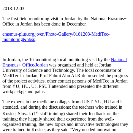
2018-12-03
The first field monitoring visit in Jordan by the National Erasmus+
Office in Jordan has been done in December.
erasmus-plus.org.jo/en/Photo-Gallery/0181203-MediTec-
monitoring&nbsp
;
In Jordan, the 1st monitoring local monitoring visit by the
National
Erasmus+ Office/Jordan
was organized and held at Jordan
University of Science and Technology. The local coordinator of
MediTec in Jordan; Prof Fahmi Abu Al-Rub presented the progress
of the project activities, other contact persons of MediTec in Jordan
from YU, HU, UJ, PSUT attended and presented the different
workpackge and palns.
The experts in the medicine collages from JUST, YU, HU and UJ
attended, and during the discussions; the teachers who trained in
st
Kosice, Slovak (1
staff training) shared their feedback on the
training; they happily shared their experience from the well-
organized training, the new topics and innovative technologies they
were trained in Kosice; as they said “Very needed innovation