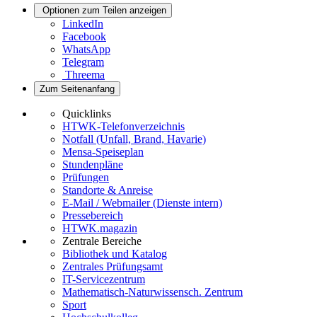
Optionen zum Teilen anzeigen
LinkedIn
Facebook
WhatsApp
Telegram
Threema
Zum Seitenanfang
Quicklinks
HTWK-Telefonverzeichnis
Notfall (Unfall, Brand, Havarie)
Mensa-Speiseplan
Stundenpläne
Prüfungen
Standorte & Anreise
E-Mail / Webmailer (Dienste intern)
Pressebereich
HTWK.magazin
Zentrale Bereiche
Bibliothek und Katalog
Zentrales Prüfungsamt
IT-Servicezentrum
Mathematisch-Naturwissensch. Zentrum
Sport