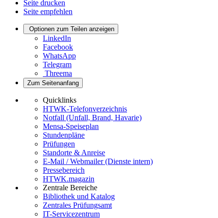
Seite drucken
Seite empfehlen
Optionen zum Teilen anzeigen
LinkedIn
Facebook
WhatsApp
Telegram
Threema
Zum Seitenanfang
Quicklinks
HTWK-Telefonverzeichnis
Notfall (Unfall, Brand, Havarie)
Mensa-Speiseplan
Stundenpläne
Prüfungen
Standorte & Anreise
E-Mail / Webmailer (Dienste intern)
Pressebereich
HTWK.magazin
Zentrale Bereiche
Bibliothek und Katalog
Zentrales Prüfungsamt
IT-Servicezentrum