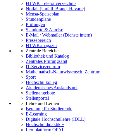
HTWK-Telefonverzeichnis
Notfall (Unfall, Brand, Havarie)
Mensa-Speiseplan
Stundenpläne
Prüfungen
Standorte & Anreise
E-Mail / Webmailer (Dienste intern)
Pressebereich
HTWK.magazin
Zentrale Bereiche
Bibliothek und Katalog
Zentrales Prüfungsamt
IT-Servicezentrum
Mathematisch-Naturwissensch. Zentrum
Sport
Hochschulkolleg
Akademisches Auslandsamt
Stellenangebote
Stellenportal
Lehre und Lernen
Beratung für Studierende
E-Learning
Digitale Hochschullehre (IDLL)
Hochschuldidaktik +
Lernplattform OPAL